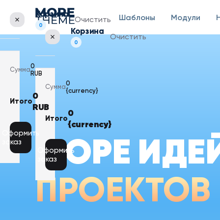
Корзина
Шаблоны
Модули
Очистить
0
Корзина
Очистить
0
0
Сумма
RUB
0
Сумма
{currency}
0
Итого
RUB
Корзина
0
пуста
Итого
{currency}
Корзина
пуста
Оформить
МОРЕ ИДЕ
заказ
Оформить
заказ
ПРОЕКТОВ