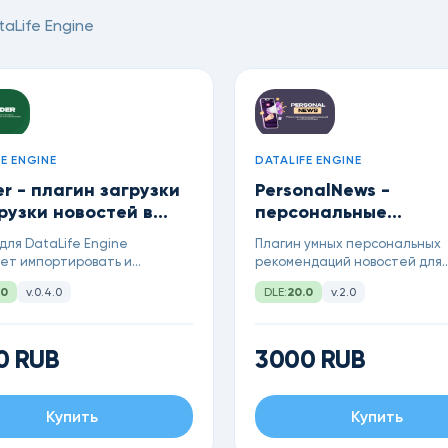
aLife Engine
E ENGINE
DATALIFE ENGINE
r - плагин загрузки
PersonalNews -
рузки новостей в
персональные
рекомендации новос
для DataLife Engine
Плагин умных персональных
яет импортировать и
рекомендаций новостей для
ировать новости через Excel
DataLife Engine на основе и
.0
v.0.4.0
DLE:
20.0
v.2.0
 поддерживает все поля,
просмотров и интересов
у изображений по ссылкам,
пользователя.
цию, проверку дублей по
вку и автоматическое
0 RUB
3000 RUB
ие новостей при отсутствии
Купить
Купить