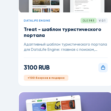
DATALIFE ENGINE
DLE:
19.1
V.0.1
Treat - шаблон туристического
портала
Адаптивный шаблон туристического портала
для DataLife Engine: главная с поиском,
сеткой городов и каталогом объектов +
детальная страница с галереей, ценой,
контактами, FAQ и отзывами
3100 RUB
+100 бонусов в подарок