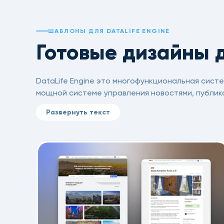
расписанию (cron) — новости будут
появляться сами, без вашего
участия. Простое решение для тех,
ШАБЛОНЫ ДЛЯ DATALIFE ENGINE
кто хочет автонаполнение без
лишних настроек
Готовые дизайны 
DataLife Engine это многофункциональная сист
мощной системе управления новостями, публика
DataLife Engine предназначен в первую очеред
Развернуть текст
массовой информации и блогов в сети интернет