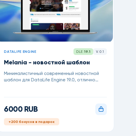
DATALIFE ENGINE
DLE:
19.1
V.0.1
Melania - новостной шаблон
Минималистичный современный новостной
шаблон для DataLife Engine 19.0, отлично
подходит для новостных сайтов, блогов и
онлайн-журналов
6000 RUB
+200 бонусов в подарок