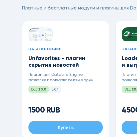
Платные и бесплатные модули и плагины для Dat
DATALIFE ENGINE
DATALIF
Unfavorites - плагин
Loade
скрытия новостей
и выг
XLSX
Плагин для DataLife Engine
Плагин 
позволяет пользователям в один
позвол
клик скрывать неинтересные
экспорт
DLE:
20.0
v.0.1
DLE:
20
новости с сайта
(XLSX),
загрузк
фильтра
заголо
1500 RUB
450
создан
ID.
Купить