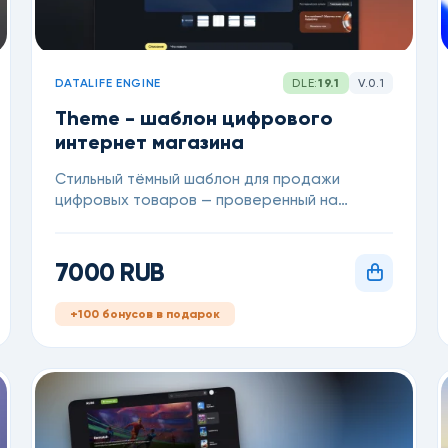
DATALIFE ENGINE
DLE:
19.1
V.0.1
Theme - шаблон цифрового
интернет магазина
Стильный тёмный шаблон для продажи
цифровых товаров — проверенный на
реальном магазине MoreTheme. Стили для
модуля Store, уведомлений и рейтингов уже
встроены: остаётся только подключить
7000 RUB
модули и начать зарабатывать, для DataLife
Engine 19.1
+100 бонусов в подарок