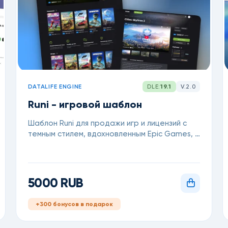
DATALIFE ENGINE
DLE:
19.1
V.2.0
Runi - игровой шаблон
Шаблон Runi для продажи игр и лицензий с
темным стилем, вдохновленным Epic Games, и
поддержкой блога.
5000 RUB
+300 бонусов в подарок