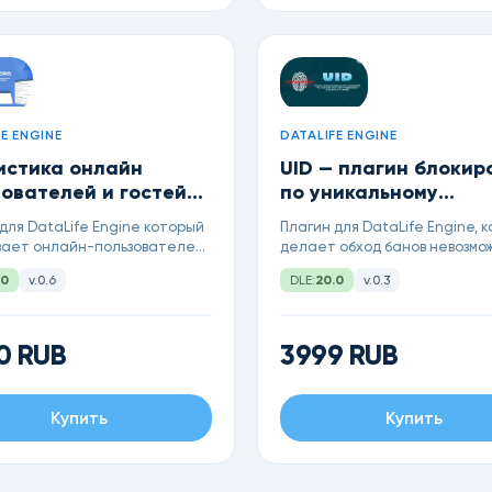
E ENGINE
DATALIFE ENGINE
истика онлайн
UID — плагин блокир
ователей и гостей
по уникальному
н для DataLife
отпечатку (Fingerprin
для DataLife Engine который
Плагин для DataLife Engine, 
e
для DLE
вает онлайн-пользователей,
делает обход банов невозмо
тренные новости и собирает
связывая блокировку IP с уни
.0
v.0.6
DLE:
20.0
v.0.3
ику по гостям и
цифровым отпечатком устро
стрированным пользователям
(Fingerprint) для мгновенного
бана нарушителей и
автоматического контроля п
0 RUB
3999 RUB
копирования контента
Купить
Купить