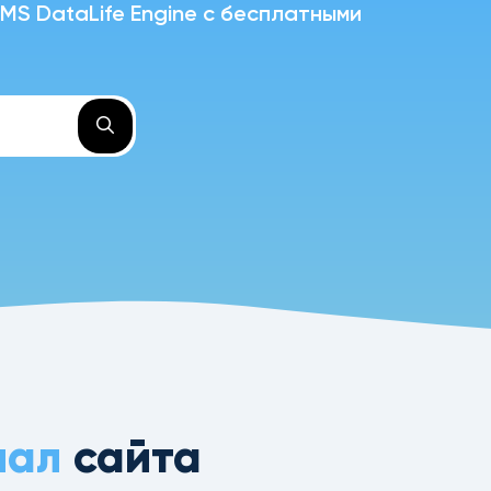
S DataLife Engine с бесплатными
нал
сайта