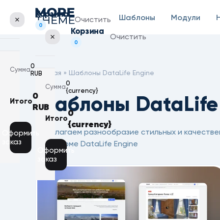
Корзина
Шаблоны
Модули
Очистить
0
Корзина
Очистить
0
0
Сумма
Главная
» Шаблоны DataLife Engine
RUB
0
Сумма
{currency}
0
Шаблоны DataLife
Итого
RUB
Корзина
0
пуста
Итого
{currency}
Корзина
Предлагаем разнообразие стильных и качестве
пуста
Оформить
заказ
платформе DataLife Engine
Оформить
заказ