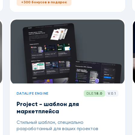
+300 бонусов в подарок
DATALIFE ENGINE
DLE:
18.0
V.0.1
Project - шаблон для
маркетплейса
Cтильный шаблон, специально
разработанный для ваших проектов