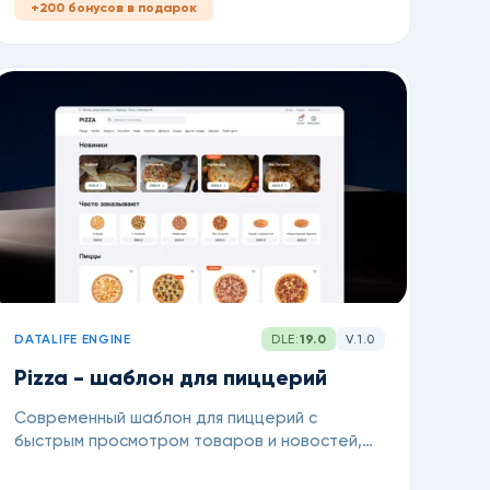
+200 бонусов в подарок
DATALIFE ENGINE
DLE:
19.0
V.1.0
Pizza - шаблон для пиццерий
Современный шаблон для пиццерий с
быстрым просмотром товаров и новостей,
добавление в корзину с главной для DataLife
Engine 18.0