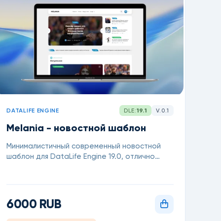
DATALIFE ENGINE
DLE:
19.1
V.0.1
Melania - новостной шаблон
Минималистичный современный новостной
шаблон для DataLife Engine 19.0, отлично
подходит для новостных сайтов, блогов и
онлайн-журналов
6000 RUB