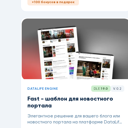
+100 бонусов в подарок
DATALIFE ENGINE
DLE:
19.0
V.0.2
Fast - шаблон для новостного
портала
Элегантное решение для вашего блога или
новостного портала на платформе DataLife