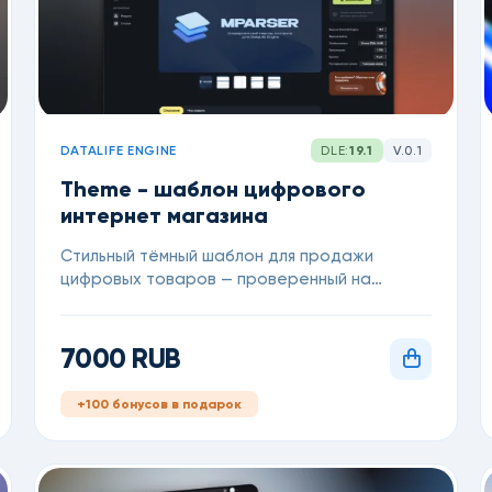
DATALIFE ENGINE
DLE:
19.1
V.0.1
Theme - шаблон цифрового
интернет магазина
Стильный тёмный шаблон для продажи
цифровых товаров — проверенный на
реальном магазине MoreTheme. Стили для
модуля Store, уведомлений и рейтингов уже
встроены: остаётся только подключить
7000 RUB
модули и начать зарабатывать, для DataLife
Engine 19.1
+100 бонусов в подарок