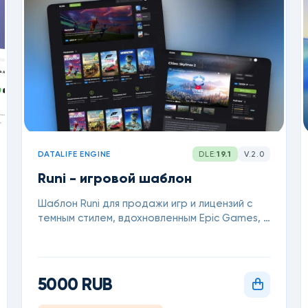
DATALIFE ENGINE
DLE:
19.1
V.2.0
Runi - игровой шаблон
Шаблон Runi для продажи игр и лицензий с
темным стилем, вдохновленным Epic Games, и
поддержкой блога.
5000 RUB