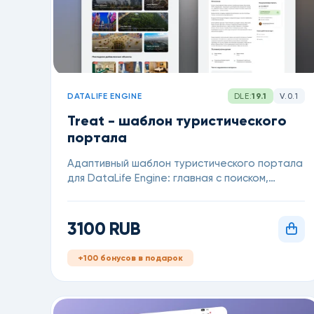
DATALIFE ENGINE
DLE:
19.1
V.0.1
Treat - шаблон туристического
портала
Адаптивный шаблон туристического портала
для DataLife Engine: главная с поиском,
сеткой городов и каталогом объектов +
детальная страница с галереей, ценой,
контактами, FAQ и отзывами
3100 RUB
+100 бонусов в подарок