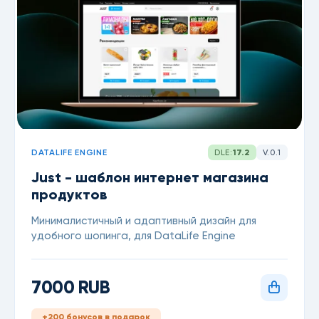
DATALIFE ENGINE
DLE:
17.2
V.0.1
Just - шаблон интернет магазина
продуктов
Минималистичный и адаптивный дизайн для
удобного шопинга, для DataLife Engine
7000 RUB
+200 бонусов в подарок