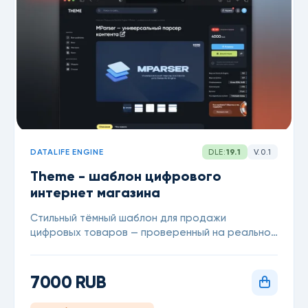
DATALIFE ENGINE
DLE:
19.1
V.0.1
Theme - шаблон цифрового
интернет магазина
Стильный тёмный шаблон для продажи
цифровых товаров — проверенный на реальном
магазине MoreTheme. Стили для модуля Store,
уведомлений и рейтингов уже встроены:
остаётся только подключить модули и начать
7000 RUB
зарабатывать, для DataLife Engine 19.1