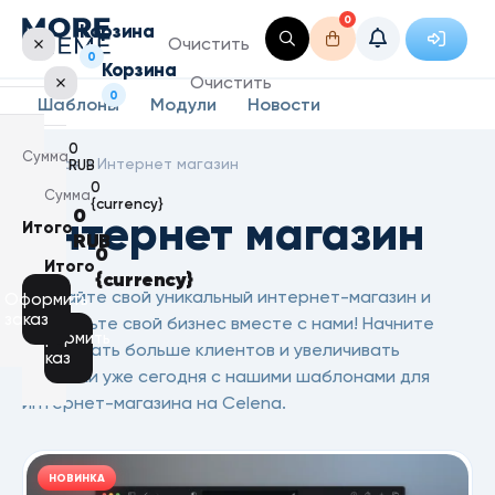
0
Корзина
Очистить
0
Корзина
Очистить
0
Шаблоны
Модули
Новости
0
Сумма
Главная
» Интернет магазин
RUB
0
Сумма
{currency}
0
Интернет магазин
Итого
RUB
Корзина
0
пуста
Итого
{currency}
Корзина
Создайте свой уникальный интернет-магазин и
пуста
Оформить
заказ
расширьте свой бизнес вместе с нами! Начните
Оформить
привлекать больше клиентов и увеличивать
заказ
продажи уже сегодня с нашими шаблонами для
интернет-магазина на Celena.
НОВИНКА