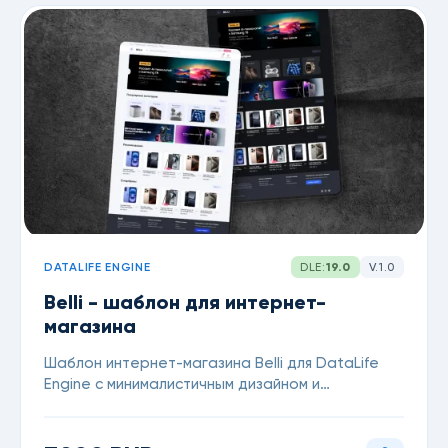
DATALIFE ENGINE
DLE:
19.0
V.1.0
Belli - шаблон для интернет-
магазина
Шаблон интернет-магазина Belli для DataLife
Engine с минималистичным дизайном и
поддержкой светлой и темной темы.