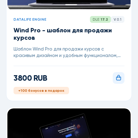
DATALIFE ENGINE
DLE:
17.2
V.0.1
Wind Pro - шаблон для продажи
курсов
Шаблон Wind Pro для продажи курсов с
красивым дизайном и удобным функционалом,
для DataLife Engine
3800 RUB
+100 бонусов в подарок