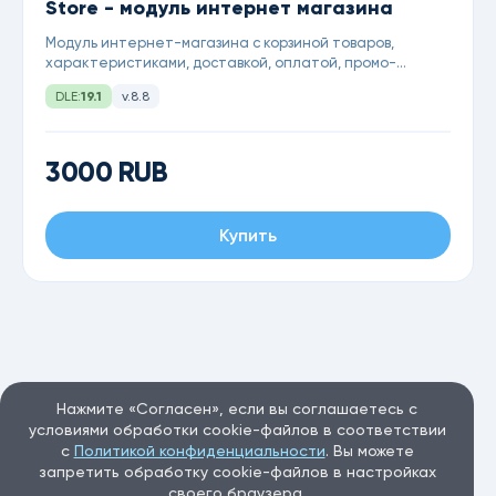
Store - модуль интернет магазина
Модуль интернет-магазина с корзиной товаров,
характеристиками, доставкой, оплатой, промо-
кодами, бонусами и др. для DataLife Engine 19.1
DLE:
19.1
v.8.8
3000 RUB
Купить
Нажмите «Согласен», если вы соглашаетесь с
условиями обработки cookie-файлов в соответствии
с
Политикой конфиденциальности
. Вы можете
запретить обработку cookie-файлов в настройках
своего браузера.