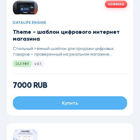
НОВИНКА
DATALIFE ENGINE
Theme - шаблон цифрового интернет
магазина
Стильный тёмный шаблон для продажи цифровых
товаров — проверенный на реальном магазине
MoreTheme. Стили для модуля Store, уведомлений и
DLE:
19.1
v.0.1
рейтингов уже встроены: остаётся только подключить
модули и начать зарабатывать, для DataLife Engine 19.1
7000 RUB
Купить