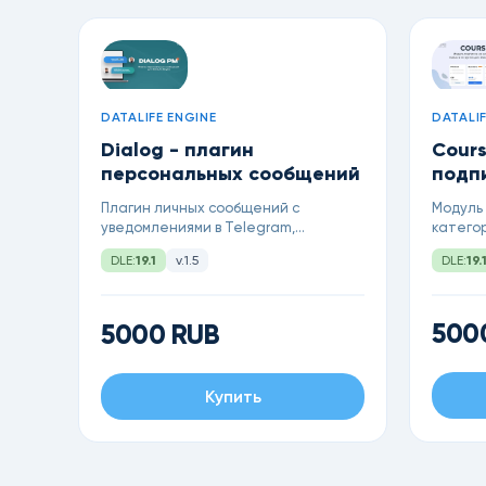
DATALIF
DATALIFE ENGINE
Cours
Dialog - плагин
подп
персональных сообщений
Модуль 
Плагин личных сообщений с
катего
уведомлениями в Telegram,
новост
функцией совместной переписки
DLE:
19.
DLE:
19.1
v.1.5
автома
через ссылку и современным
опреде
минималистичным дизайном чата.
500
5000 RUB
Купить