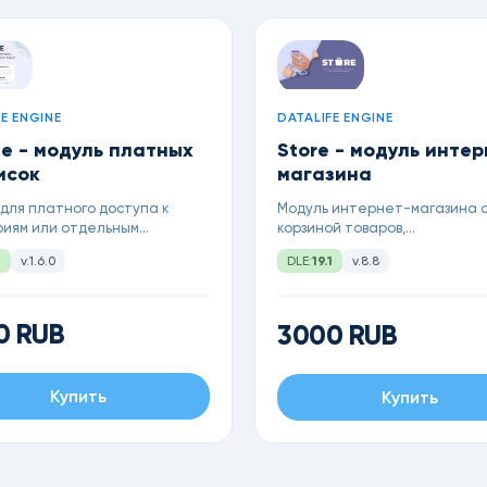
E ENGINE
DATALIFE ENGINE
e - модуль платных
Store - модуль инте
исок
магазина
для платного доступа к
Модуль интернет-магазина 
риям или отдельным
корзиной товаров,
ям. Продавайте
характеристиками, доставко
1
v.1.6.0
DLE:
19.1
v.8.8
тически курсы или файлы на
оплатой, промо-кодами, бон
ленный срок
др. для DataLife Engine 19.1
0 RUB
3000 RUB
Купить
Купить