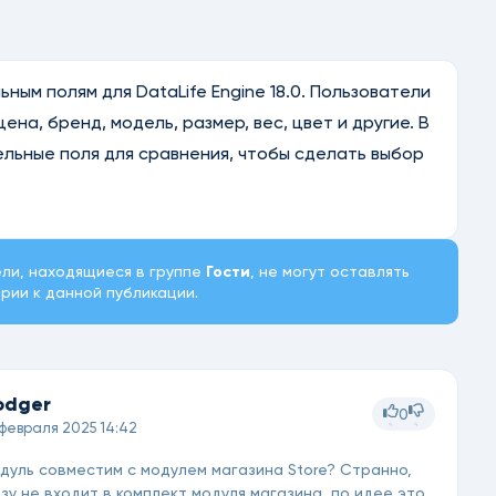
ным полям для DataLife Engine 18.0. Пользователи
ена, бренд, модель, размер, вес, цвет и другие. В
льные поля для сравнения, чтобы сделать выбор
ли, находящиеся в группе
Гости
, не могут оставлять
рии к данной публикации.
odger
0
4
4
 февраля 2025 14:42
дуль совместим с модулем магазина Store? Странно,
зу не входит в комплект модуля магазина, по идее это