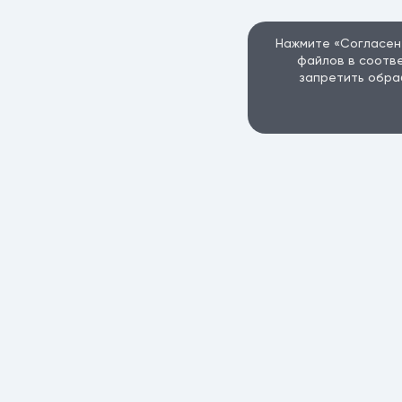
Нажмите «Согласен»
файлов в соотв
запретить обра
Пользов