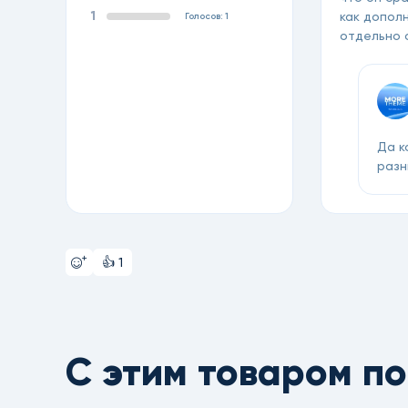
1
как допол
Голосов: 1
отдельно о
Да к
разн
👍
1
С этим товаром п