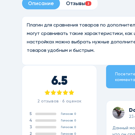
Описание
Отзывы
2
Плагин для сравнения товаров по дополнитель
могут сравнивать такие характеристики, как ц
настройках можно выбрать нужные дополните
товаров удобным и быстрым.
Посетите
6.5
коммента
2 отзывов ·
6
оценок
D
5
Голосов: 0
23
4
Голосов: 0
3
Голосов: 0
Данный мо
2
что он сра
Голосов: 0