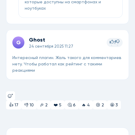
которые доступны на смартфонах и
ноутбуках
Ghost
G
1
6
0
24 сентября 2025 11:27
Интересный плагин. Жаль такого для комментариев
нету. Чтобы работал как рейтинг с такими
реакциями
👍
17
👎
10
🎉
2
❤️
5
🤔
6
🔥
4
😢
2
🤩
3