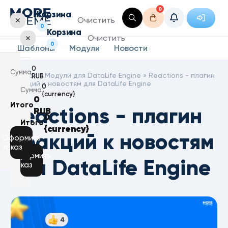
0
Корзина
Очистить
0
Корзина
Очистить
0
Шаблоны
Модули
Новости
0
Сумма
Главная
»
Модули для DataLife Engine
» Reactions - плагин
RUB
реакций к новостям для DataLife Engine
0
Сумма
{currency}
0
Итого
Reactions - плагин
RUB
Корзина
0
пуста
Итого
{currency}
Корзина
реакций к новостям
пуста
Оформить
заказ
Оформить
для DataLife Engine
заказ